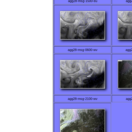
agg28-msg-1500-eu
agg
agg28-msg-0600-wv
agg
agg28-msg-2100-wv
agg