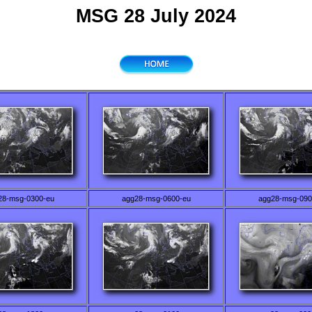
MSG 28 July 2024
28-msg-0300-eu
agg28-msg-0600-eu
agg28-msg-090