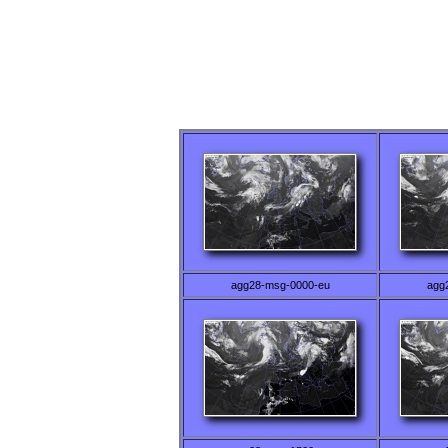
agg28-msg-0000-eu
agg