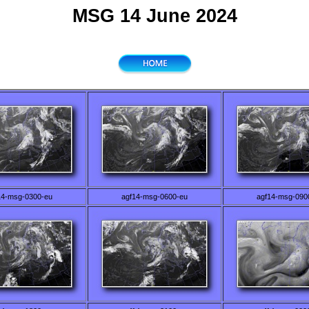
MSG 14 June 2024
14-msg-0300-eu
agf14-msg-0600-eu
agf14-msg-090