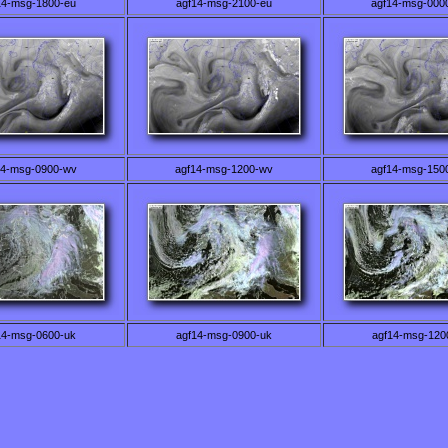
14-msg-1800-eu
agf14-msg-2100-eu
agf14-msg-000
14-msg-0900-wv
agf14-msg-1200-wv
agf14-msg-150
14-msg-0600-uk
agf14-msg-0900-uk
agf14-msg-120