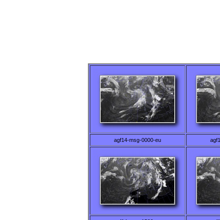
agf14-msg-0000-eu
agf