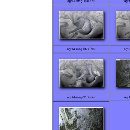
agf14-msg-1500-eu
agf
agf14-msg-0600-wv
agf
agf14-msg-2100-wv
agf