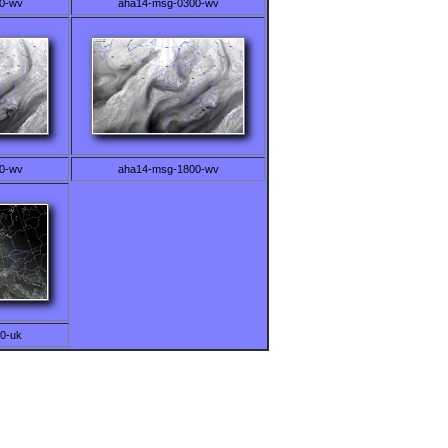
0-wv
aha14-msg-0300-wv
0-wv
aha14-msg-1800-wv
0-uk