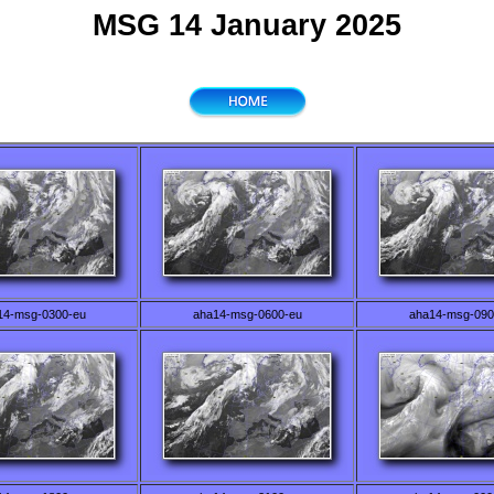
MSG 14 January 2025
14-msg-0300-eu
aha14-msg-0600-eu
aha14-msg-090