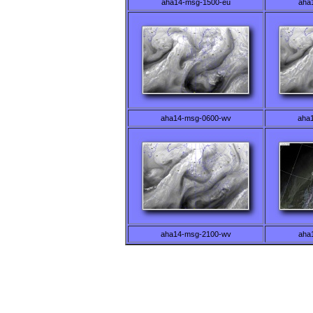
aha14-msg-1500-eu
aha
aha14-msg-0600-wv
aha
aha14-msg-2100-wv
aha