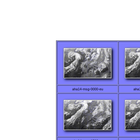
aha14-msg-0000-eu
aha