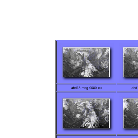
ahd13-msg-0000-eu
ahd