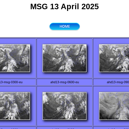
MSG 13 April 2025
13-msg-0300-eu
ahd13-msg-0600-eu
ahd13-msg-090