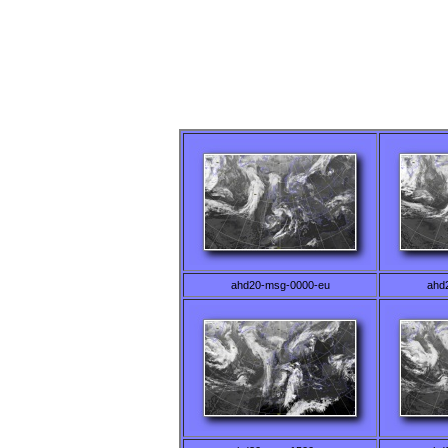
ahd20-msg-0000-eu
ahd