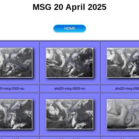
MSG 20 April 2025
20-msg-0300-eu
ahd20-msg-0600-eu
ahd20-msg-090