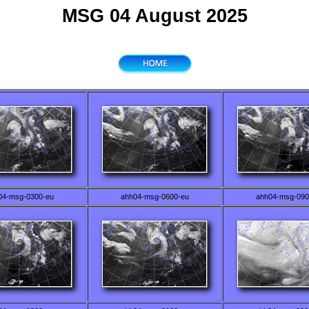
MSG 04 August 2025
04-msg-0300-eu
ahh04-msg-0600-eu
ahh04-msg-090