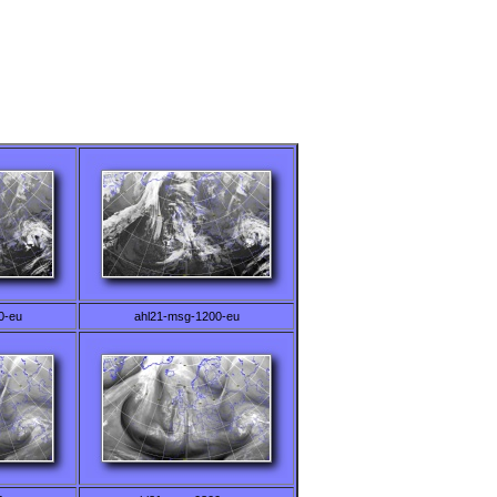
0-eu
ahl21-msg-1200-eu