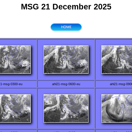
MSG 21 December 2025
21-msg-0300-eu
ahl21-msg-0600-eu
ahl21-msg-090