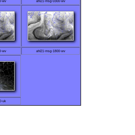
0-wv
ahl21-msg-0300-wv
0-wv
ahl21-msg-1800-wv
0-uk