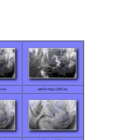
0-eu
aid19-msg-1200-eu