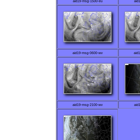
aid19-msg-1500-eu
aid
aid19-msg-0600-wv
aid
aid19-msg-2100-wv
aid