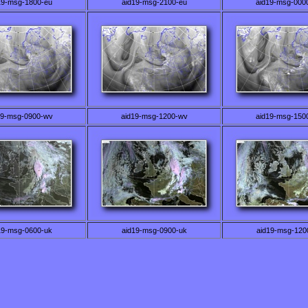
19-msg-1800-eu
aid19-msg-2100-eu
aid19-msg-000
19-msg-0900-wv
aid19-msg-1200-wv
aid19-msg-150
19-msg-0600-uk
aid19-msg-0900-uk
aid19-msg-120