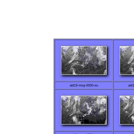
aid19-msg-0000-eu
aid