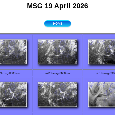
MSG 19 April 2026
19-msg-0300-eu
aid19-msg-0600-eu
aid19-msg-090