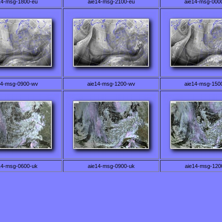
14-msg-1800-eu
aie14-msg-2100-eu
aie14-msg-000
14-msg-0900-wv
aie14-msg-1200-wv
aie14-msg-150
14-msg-0600-uk
aie14-msg-0900-uk
aie14-msg-120