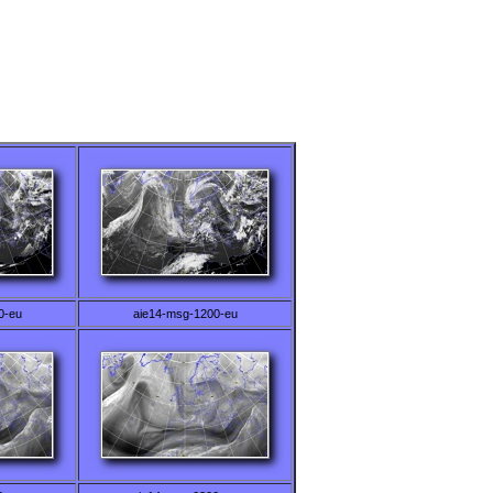
0-eu
aie14-msg-1200-eu