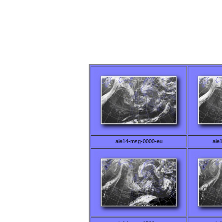
aie14-msg-0000-eu
aie