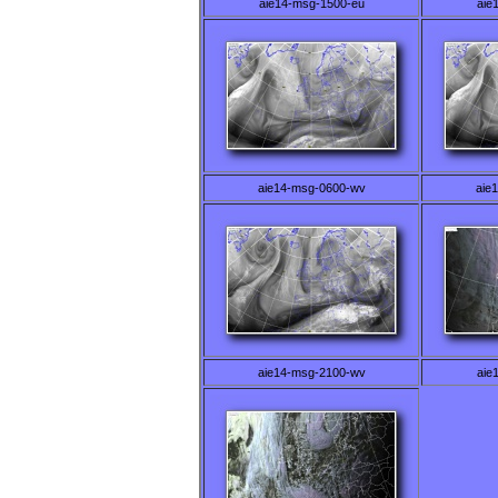
aie14-msg-1500-eu
aie
aie14-msg-0600-wv
aie
aie14-msg-2100-wv
aie