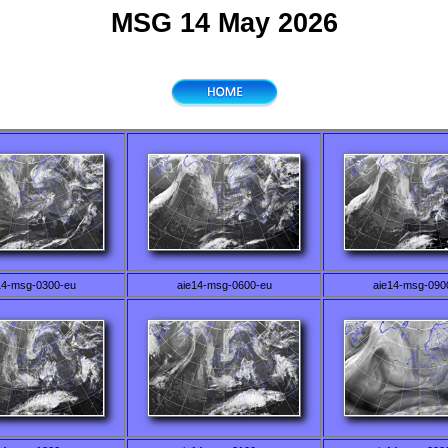
MSG 14 May 2026
14-msg-0300-eu
aie14-msg-0600-eu
aie14-msg-090